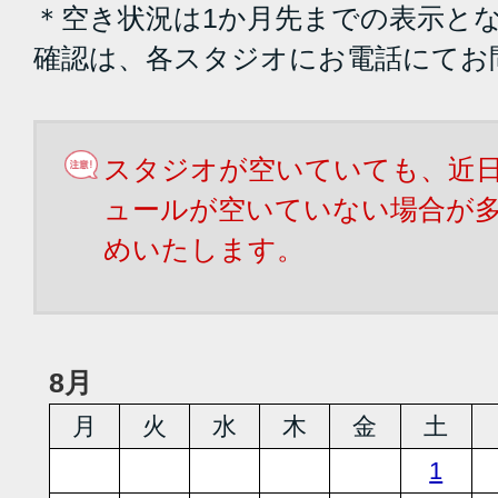
＊空き状況は1か月先までの表示と
確認は、各スタジオにお電話にてお
スタジオが空いていても、近
ュールが空いていない場合が
めいたします。
8月
月
火
水
木
金
土
1