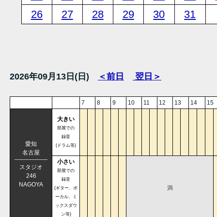
26
27
28
29
30
31
2026年09月13日(日)
＜前日
翌日＞
7
8
9
10
11
12
13
14
15
大きい
部屋での
録音
愛知
(ドラム等)
名古屋
小さい
スタジオ
部屋での
246
録音
NAGOYA
満
(ギター、ボ
ーカル、ミ
ックスダウ
ン等)