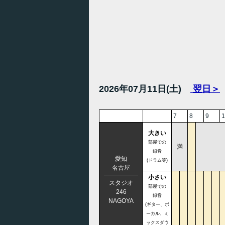
2026年07月11日(土)
翌日＞
7
8
9
1
大きい
部屋での
満
録音
愛知
(ドラム等)
名古屋
小さい
スタジオ
部屋での
246
録音
NAGOYA
(ギター、ボ
ーカル、ミ
ックスダウ