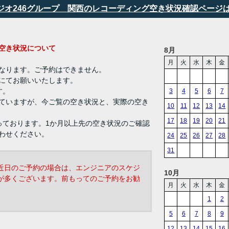
タジオ246グループ 関西のレコーディング空き状況確認ページ
ング 空き状況について
8月
月
火
水
木
金
なります。ご予約はできません。
にてお願いいたします。
す。
3
4
5
6
7
ていますが、今ご覧の空き状況と、実際の空き
10
11
12
13
14
17
18
19
20
21
っております。1か月以上先の空き状況のご確認
わせください。
24
25
26
27
28
31
近日のご予約の場合は、エンジニアのスケジ
10月
が多くございます。前もってのご予約をお勧
月
火
水
木
金
1
2
5
6
7
8
9
12
13
14
15
16