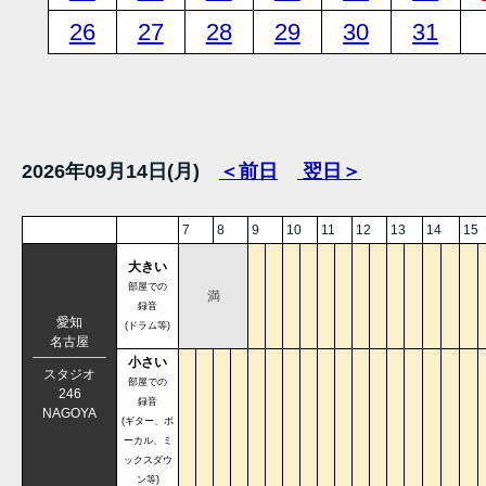
26
27
28
29
30
31
2026年09月14日(月)
＜前日
翌日＞
7
8
9
10
11
12
13
14
15
大きい
部屋での
満
録音
愛知
(ドラム等)
名古屋
小さい
スタジオ
部屋での
246
録音
NAGOYA
(ギター、ボ
ーカル、ミ
ックスダウ
ン等)