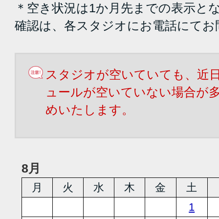
＊空き状況は1か月先までの表示と
確認は、各スタジオにお電話にてお
スタジオが空いていても、近
ュールが空いていない場合が
めいたします。
8月
月
火
水
木
金
土
1