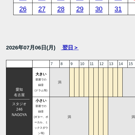
26
27
28
29
30
31
2026年07月06日(月)
翌日＞
7
8
9
10
11
12
13
14
15
大きい
部屋での
満
録音
愛知
(ドラム等)
名古屋
小さい
スタジオ
部屋での
246
録音
NAGOYA
満
満
(ギター、ボ
ーカル、ミ
ックスダウ
ン等)