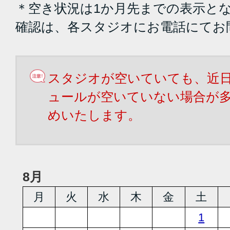
＊空き状況は1か月先までの表示と
確認は、各スタジオにお電話にてお
スタジオが空いていても、近
ュールが空いていない場合が
めいたします。
8月
月
火
水
木
金
土
1