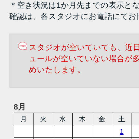
＊空き状況は1か月先までの表示と
確認は、各スタジオにお電話にてお
スタジオが空いていても、近
ュールが空いていない場合が
めいたします。
8月
月
火
水
木
金
土
1