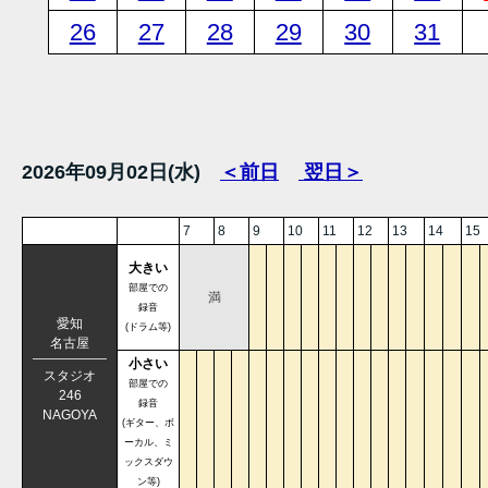
26
27
28
29
30
31
2026年09月02日(水)
＜前日
翌日＞
7
8
9
10
11
12
13
14
15
大きい
部屋での
満
録音
愛知
(ドラム等)
名古屋
小さい
スタジオ
部屋での
246
録音
NAGOYA
(ギター、ボ
ーカル、ミ
ックスダウ
ン等)