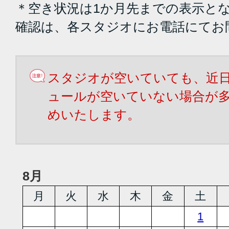
＊空き状況は1か月先までの表示と
確認は、各スタジオにお電話にてお
スタジオが空いていても、近
ュールが空いていない場合が
めいたします。
8月
月
火
水
木
金
土
1