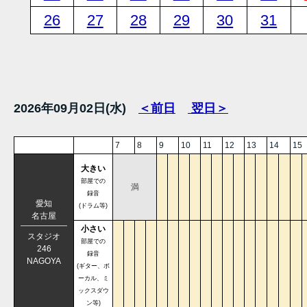
26
27
28
29
30
31
2026年09月02日(水)
＜前日
翌日＞
7
8
9
10
11
12
13
14
15
大きい
部屋での
満
録音
愛知
(ドラム等)
名古屋
小さい
スタジオ
部屋での
246
録音
NAGOYA
(ギター、ボ
ーカル、ミ
ックスダウ
ン等)