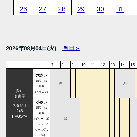
26
27
28
29
30
31
2026年08月04日(火)
翌日＞
7
8
9
10
11
12
13
14
15
大きい
部屋での
満
満
録音
愛知
(ドラム等)
名古屋
小さい
スタジオ
部屋での
246
録音
NAGOYA
満
(ギター、ボ
ーカル、ミ
ックスダウ
ン等)