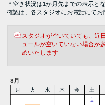
＊空き状況は1か月先までの表示と
確認は、各スタジオにお電話にてお
スタジオが空いていても、近
ュールが空いていない場合が
めいたします。
8月
月
火
水
木
金
土
1