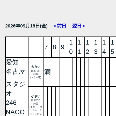
2026年09月18日(金)
＜前日
翌日＞
1
1
1
1
1
1
7
8
9
0
1
2
3
4
5
愛知
大きい
名古屋
満
部屋での
録音
(ドラム等)
スタジ
オ
小さい
部屋での
246
録音
(ギター、ボ
NAGO
ーカル、ミ
ックスダウ