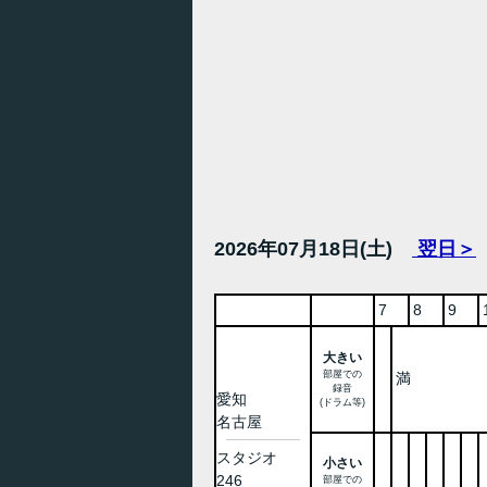
2026年07月18日(土)
翌日＞
7
8
9
大きい
部屋での
満
録音
愛知
(ドラム等)
名古屋
スタジオ
小さい
246
部屋での