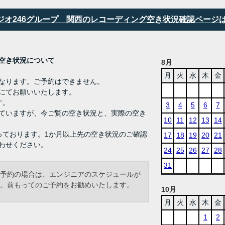
タジオ246グループ 関西のレコーディング空き状況確認ページ
ング 空き状況について
8月
月
火
水
木
金
なります。ご予約はできません。
にてお願いいたします。
す。
3
4
5
6
7
ていますが、今ご覧の空き状況と、実際の空き
10
11
12
13
14
っております。1か月以上先の空き状況のご確認
17
18
19
20
21
わせください。
24
25
26
27
28
31
予約の場合は、エンジニアのスケジュールが
。前もってのご予約をお勧めいたします。
10月
月
火
水
木
金
1
2