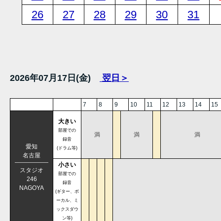
26
27
28
29
30
31
2026年07月17日(金)
翌日＞
7
8
9
10
11
12
13
14
15
大きい
部屋での
満
満
満
録音
愛知
(ドラム等)
名古屋
小さい
スタジオ
部屋での
246
録音
NAGOYA
(ギター、ボ
ーカル、ミ
ックスダウ
ン等)