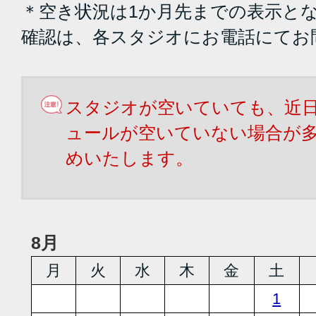
＊空き状況は1か月先までの表示と
確認は、各スタジオにお電話にてお
スタジオが空いていても、近
ュールが空いていない場合が
めいたします。
8月
月
火
水
木
金
土
1