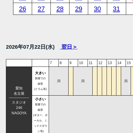
26
27
28
29
30
31
2026年07月22日(水)
翌日＞
7
8
9
10
11
12
13
14
15
大きい
部屋での
満
満
満
録音
愛知
(ドラム等)
名古屋
小さい
スタジオ
部屋での
246
録音
NAGOYA
(ギター、ボ
ーカル、ミ
ックスダウ
ン等)