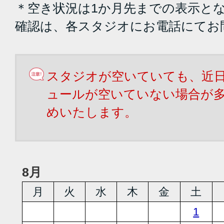
＊空き状況は1か月先までの表示と
確認は、各スタジオにお電話にてお
スタジオが空いていても、近
ュールが空いていない場合が
めいたします。
8月
月
火
水
木
金
土
1