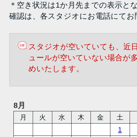
＊空き状況は1か月先までの表示と
確認は、各スタジオにお電話にてお
スタジオが空いていても、近
ュールが空いていない場合が
めいたします。
8月
月
火
水
木
金
土
1