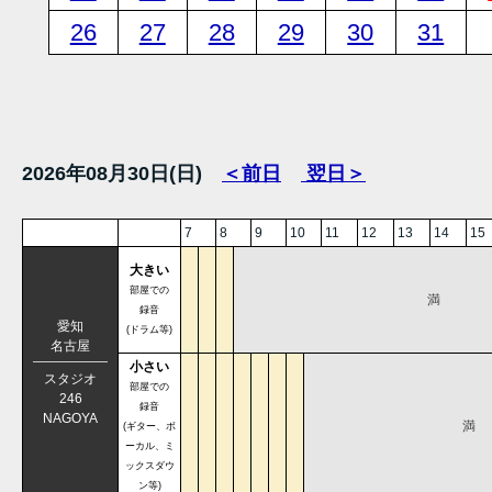
26
27
28
29
30
31
2026年08月30日(日)
＜前日
翌日＞
7
8
9
10
11
12
13
14
15
大きい
部屋での
満
録音
愛知
(ドラム等)
名古屋
小さい
スタジオ
部屋での
246
録音
NAGOYA
満
(ギター、ボ
ーカル、ミ
ックスダウ
ン等)