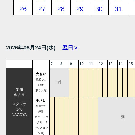
26
27
28
29
30
31
2026年06月24日(水)
翌日＞
7
8
9
10
11
12
13
14
15
大きい
部屋での
満
録音
愛知
(ドラム等)
名古屋
小さい
スタジオ
部屋での
246
録音
NAGOYA
満
(ギター、ボ
ーカル、ミ
ックスダウ
ン等)