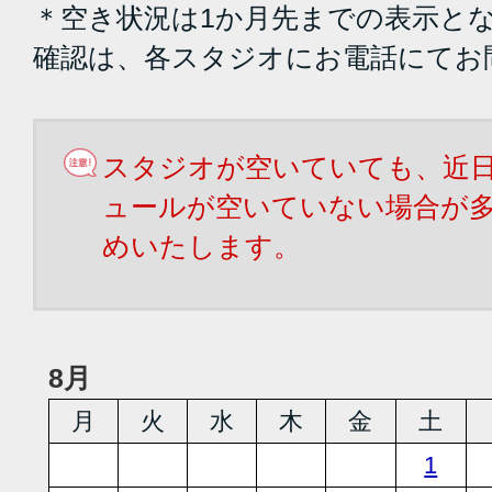
＊空き状況は1か月先までの表示と
確認は、各スタジオにお電話にてお
スタジオが空いていても、近
ュールが空いていない場合が
めいたします。
8月
月
火
水
木
金
土
1