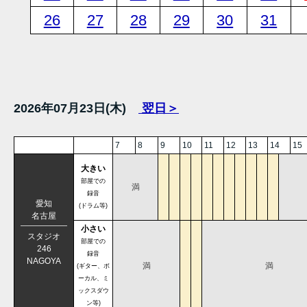
26
27
28
29
30
31
2026年07月23日(木)
翌日＞
7
8
9
10
11
12
13
14
15
大きい
部屋での
満
録音
愛知
(ドラム等)
名古屋
小さい
スタジオ
部屋での
246
録音
NAGOYA
満
満
(ギター、ボ
ーカル、ミ
ックスダウ
ン等)