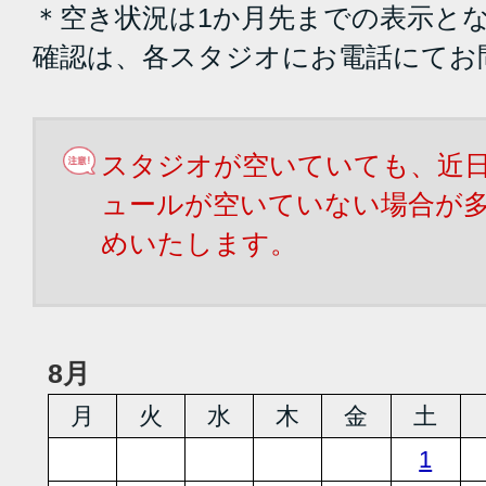
＊空き状況は1か月先までの表示と
確認は、各スタジオにお電話にてお
スタジオが空いていても、近
ュールが空いていない場合が
めいたします。
8月
月
火
水
木
金
土
1