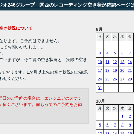
タジオ246グループ 関西のレコーディング空き状況確認ページ
ング 空き状況について
8月
月
火
水
木
金
なります。ご予約はできません。
にてお願いいたします。
す。
3
4
5
6
7
ていますが、今ご覧の空き状況と、実際の空き
10
11
12
13
14
17
18
19
20
21
っております。1か月以上先の空き状況のご確認
わせください。
24
25
26
27
28
31
近日のご予約の場合は、エンジニアのスケジ
10月
が多くございます。前もってのご予約をお勧
月
火
水
木
金
1
2
5
6
7
8
9
12
13
14
15
16