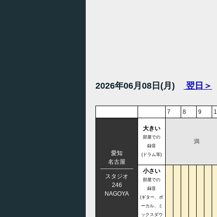
2026年06月08日(月)
翌日＞
7
8
9
1
大きい
部屋での
満
録音
愛知
(ドラム等)
名古屋
小さい
スタジオ
部屋での
246
録音
NAGOYA
(ギター、ボ
ーカル、ミ
ックスダウ