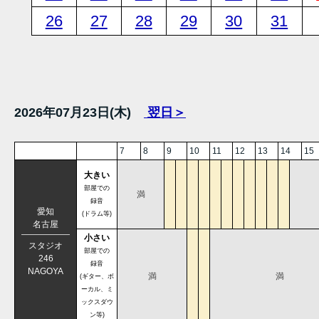
26
27
28
29
30
31
2026年07月23日(木)
翌日＞
7
8
9
10
11
12
13
14
15
大きい
部屋での
満
録音
愛知
(ドラム等)
名古屋
小さい
スタジオ
部屋での
246
録音
NAGOYA
満
満
(ギター、ボ
ーカル、ミ
ックスダウ
ン等)