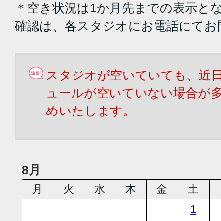
＊空き状況は1か月先までの表示と
確認は、各スタジオにお電話にてお
スタジオが空いていても、近
ュールが空いていない場合が
めいたします。
8月
月
火
水
木
金
土
1