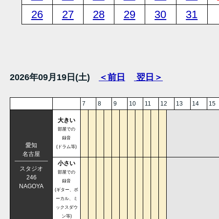
26
27
28
29
30
31
2026年09月19日(土)
＜前日
翌日＞
7
8
9
10
11
12
13
14
15
大きい
部屋での
録音
愛知
(ドラム等)
名古屋
小さい
スタジオ
部屋での
246
録音
NAGOYA
(ギター、ボ
ーカル、ミ
ックスダウ
ン等)