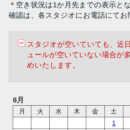
＊空き状況は1か月先までの表示と
確認は、各スタジオにお電話にてお
スタジオが空いていても、近
ュールが空いていない場合が
めいたします。
8月
月
火
水
木
金
土
1