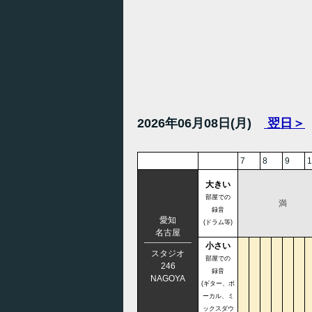
2026年06月08日(月)
翌日＞
7
8
9
1
大きい
部屋での
満
録音
愛知
(ドラム等)
名古屋
小さい
スタジオ
部屋での
246
録音
NAGOYA
(ギター、ボ
ーカル、ミ
ックスダウ