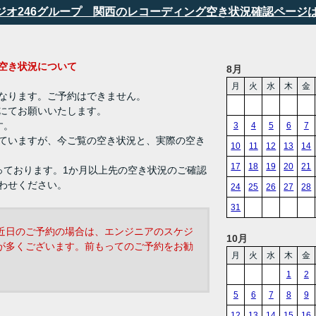
タジオ246グループ 関西のレコーディング空き状況確認ページ
ング 空き状況について
8月
月
火
水
木
金
なります。ご予約はできません。
にてお願いいたします。
す。
3
4
5
6
7
ていますが、今ご覧の空き状況と、実際の空き
10
11
12
13
14
17
18
19
20
21
っております。1か月以上先の空き状況のご確認
わせください。
24
25
26
27
28
31
近日のご予約の場合は、エンジニアのスケジ
10月
が多くございます。前もってのご予約をお勧
月
火
水
木
金
1
2
5
6
7
8
9
12
13
14
15
16