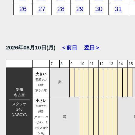
26
27
28
29
30
31
2026年08月10日(月)
＜前日
翌日＞
7
8
9
10
11
12
13
14
15
大きい
部屋での
満
録音
愛知
(ドラム等)
名古屋
小さい
スタジオ
部屋での
246
録音
NAGOYA
満
(ギター、ボ
ーカル、ミ
ックスダウ
ン等)