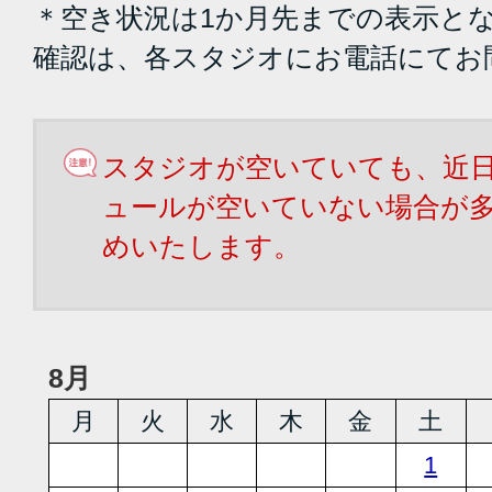
＊空き状況は1か月先までの表示と
確認は、各スタジオにお電話にてお
スタジオが空いていても、近
ュールが空いていない場合が
めいたします。
8月
月
火
水
木
金
土
1