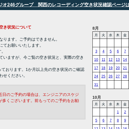
タジオ246グループ 関西のレコーディング空き状況確認ページ
ング 空き状況について
8月
月
火
水
木
金
なります。ご予約はできません。
にてお願いいたします。
す。
3
4
5
6
7
ていますが、今ご覧の空き状況と、実際の空き
10
11
12
13
14
17
18
19
20
21
っております。1か月以上先の空き状況のご確認
わせください。
24
25
26
27
28
31
近日のご予約の場合は、エンジニアのスケジ
10月
が多くございます。前もってのご予約をお勧
月
火
水
木
金
1
2
5
6
7
8
9
12
13
14
15
16