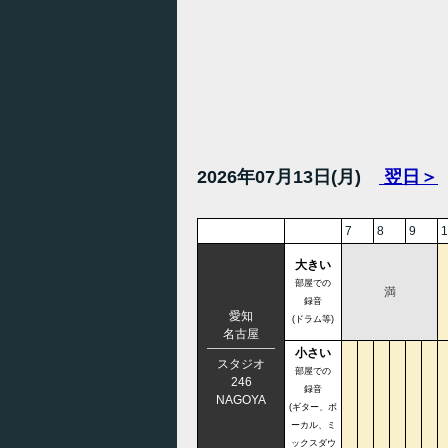
2026年07月13日(月)
翌日＞
7
8
9
1
大きい
部屋での
満
録音
愛知
(ドラム等)
名古屋
小さい
スタジオ
部屋での
246
録音
NAGOYA
(ギター、ボ
ーカル、ミ
ックスダウ