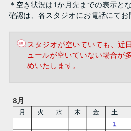
＊空き状況は1か月先までの表示と
確認は、各スタジオにお電話にてお
スタジオが空いていても、近
ュールが空いていない場合が
めいたします。
8月
月
火
水
木
金
土
1