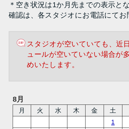
＊空き状況は1か月先までの表示と
確認は、各スタジオにお電話にてお
スタジオが空いていても、近
ュールが空いていない場合が
めいたします。
8月
月
火
水
木
金
土
1