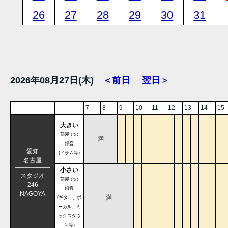
26
27
28
29
30
31
2026年08月27日(木)
＜前日
翌日＞
7
8
9
10
11
12
13
14
15
大きい
部屋での
満
録音
愛知
(ドラム等)
名古屋
小さい
スタジオ
部屋での
246
録音
NAGOYA
満
(ギター、ボ
ーカル、ミ
ックスダウ
ン等)