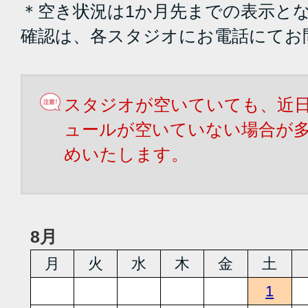
＊空き状況は1か月先までの表示と
確認は、各スタジオにお電話にてお
スタジオが空いていても、近
ュールが空いていない場合が
めいたします。
8月
月
火
水
木
金
土
1