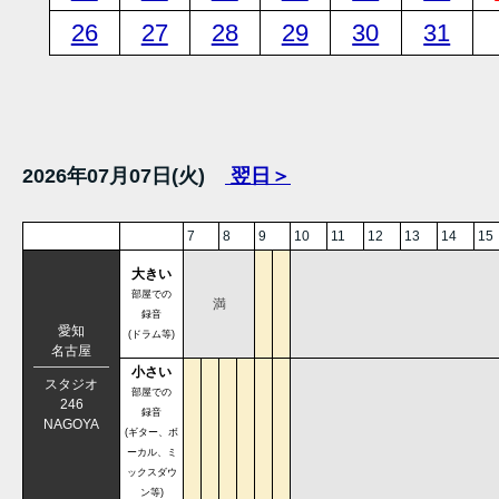
26
27
28
29
30
31
2026年07月07日(火)
翌日＞
7
8
9
10
11
12
13
14
15
大きい
部屋での
満
録音
愛知
(ドラム等)
名古屋
小さい
スタジオ
部屋での
246
録音
NAGOYA
(ギター、ボ
ーカル、ミ
ックスダウ
ン等)