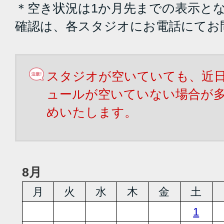
＊空き状況は1か月先までの表示と
確認は、各スタジオにお電話にてお
スタジオが空いていても、近
ュールが空いていない場合が
めいたします。
8月
月
火
水
木
金
土
1