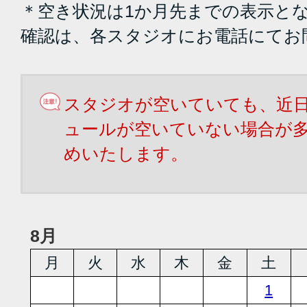
＊空き状況は1か月先までの表示と
確認は、各スタジオにお電話にてお
スタジオが空いていても、近
ュールが空いていない場合が
めいたします。
8月
月
火
水
木
金
土
1