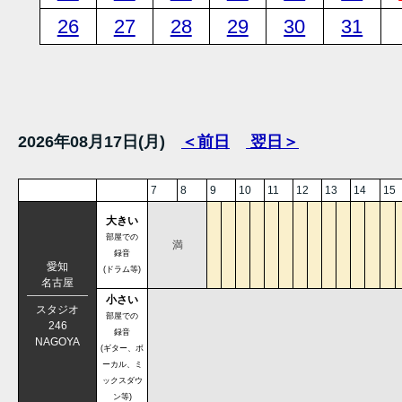
26
27
28
29
30
31
2026年08月17日(月)
＜前日
翌日＞
7
8
9
10
11
12
13
14
15
大きい
部屋での
満
録音
愛知
(ドラム等)
名古屋
小さい
スタジオ
部屋での
246
録音
NAGOYA
(ギター、ボ
ーカル、ミ
ックスダウ
ン等)