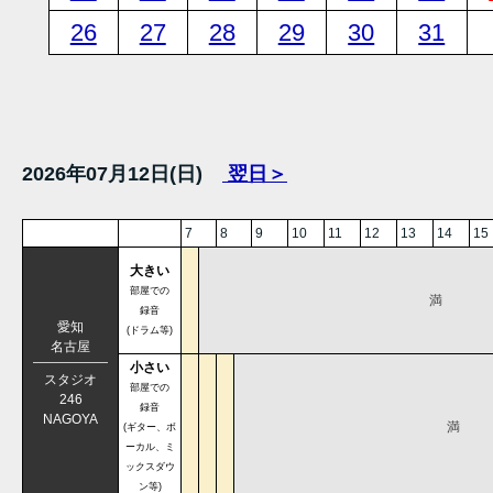
26
27
28
29
30
31
2026年07月12日(日)
翌日＞
7
8
9
10
11
12
13
14
15
大きい
部屋での
満
録音
愛知
(ドラム等)
名古屋
小さい
スタジオ
部屋での
246
録音
NAGOYA
満
(ギター、ボ
ーカル、ミ
ックスダウ
ン等)