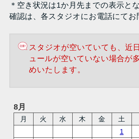
＊空き状況は1か月先までの表示と
確認は、各スタジオにお電話にてお
スタジオが空いていても、近
ュールが空いていない場合が
めいたします。
8月
月
火
水
木
金
土
1