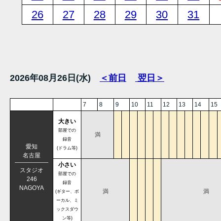
26
27
28
29
30
31
2026年08月26日(水)
＜前日
翌日＞
7
8
9
10
11
12
13
14
15
大きい
部屋での
満
録音
愛知
(ドラム等)
名古屋
小さい
スタジオ
部屋での
246
録音
NAGOYA
満
満
(ギター、ボ
ーカル、ミ
ックスダウ
ン等)