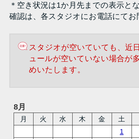
＊空き状況は1か月先までの表示と
確認は、各スタジオにお電話にてお
スタジオが空いていても、近
ュールが空いていない場合が
めいたします。
8月
月
火
水
木
金
土
1