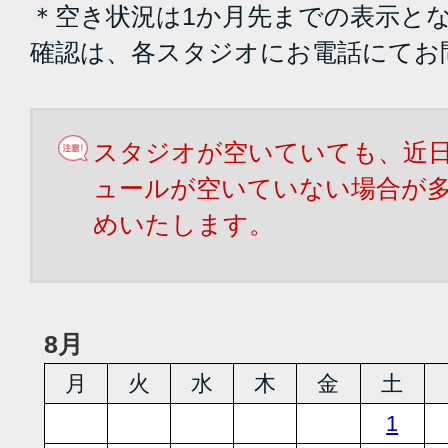
＊空き状況は1か月先までの表示と
確認は、各スタジオにお電話にてお
スタジオが空いていても、近
ュールが空いていない場合が
めいたします。
8月
月
火
水
木
金
土
1