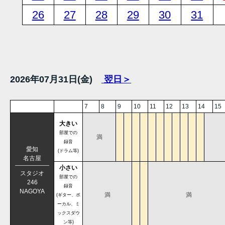
26
27
28
29
30
31
2026年07月31日(金)
翌日＞
7
8
9
10
11
12
13
14
15
大きい
部屋での
満
録音
愛知
(ドラム等)
名古屋
小さい
スタジオ
部屋での
246
録音
NAGOYA
満
満
(ギター、ボ
ーカル、ミ
ックスダウ
ン等)