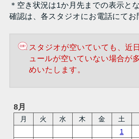
＊空き状況は1か月先までの表示と
確認は、各スタジオにお電話にてお
スタジオが空いていても、近
ュールが空いていない場合が
めいたします。
8月
月
火
水
木
金
土
1