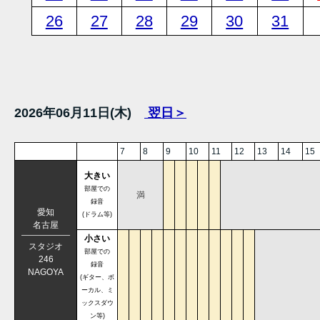
26
27
28
29
30
31
2026年06月11日(木)
翌日＞
7
8
9
10
11
12
13
14
15
大きい
部屋での
満
録音
愛知
(ドラム等)
名古屋
小さい
スタジオ
部屋での
246
録音
NAGOYA
(ギター、ボ
ーカル、ミ
ックスダウ
ン等)